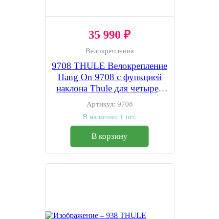
35 990 ₽
Велокрепления
9708 THULE Велокрепление
Hang On 9708 с функцией
наклона Thule для четырех
велосипедов
Артикул:
9708
В наличии:
1 шт.
В корзину