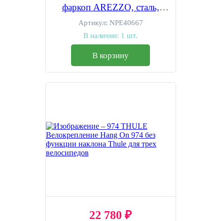
фаркоп AREZZO, сталь,
откидной, для 4 в-дов весом
Артикул:
NPE40667
до 15 кг, фиксация
В наличии:
1 шт.
велосипеда за верхнюю
трубу рамы (max D:60 мм),
В корзину
цвет: серый, упаковка-
картонная коробка
22 780 ₽