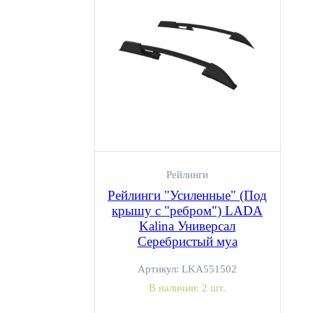
Рейлинги
Рейлинги "Усиленные" (Под
крышу с "ребром") LADA
Kalina Универсал
Серебристый муа
Артикул:
LKA551502
В наличии:
2 шт.