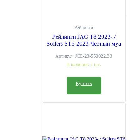
оборудования. Данные документы позволяют вам сохранить
заводскую гарантию на автомобиль. Если Вам нужны еще какие-
либо документы, пожалуйста, сообщите нам об этом.
Рейлинги
ДЛЯ ЮРИДИЧЕСКИХ ЛИЦ И ИП
Рейлинги JAC T8 2023- /
Sollers ST6 2023 Черный муа
Для оплаты со счета юридического лица или индивидуального
предпринимателя при оформлении заказа укажите "Компания" в
Артикул:
JCE-23-553022.33
графе «Вы оформляете заказ как» и заполните все необходимые
В наличии:
2 шт.
поля. Получив ваш заказ, мы проверим наличие необходимого
количества товара на складе, после чего квитанция для оплаты в
Купить
формате PDF будет доступна в личном кабинете. Мы отправим 
заказ сразу после поступления денежных средств на наш счет.