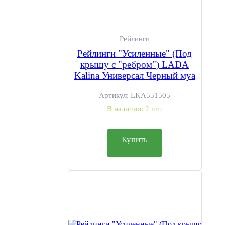
Рейлинги
Рейлинги "Усиленные" (Под
крышу с "ребром") LADA
Kalina Универсал Черный муа
Артикул:
LKA551505
В наличии:
2 шт.
Купить