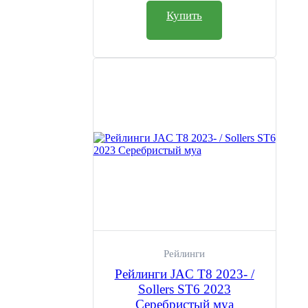
метизы необходимые для установки.
Купить
формате PDF будет доступна в личном кабинете. Мы отправим 
заказ сразу после поступления денежных средств на наш счет.
ВНИМАНИЕ: всегда проверяйте надежность закрепления
поперечин!!! Убедитесь, что все болты хорошо затянуты, а
поперечины на рейлинге имеют надежную фиксацию. Если
крепления закреплены слабо, или болтаются, то поперечины
нельзя применять на данном виде рейлингов.
Материал:
Изготавливаются из стали СТ3. Металл покрывается
пластиковой оплёткой устойчивой к кислотно-щелочным
составам. Важным фактором при ежедневной эксплуатации
является повышенная жёсткость конструкции и устойчивость
поверхности к царапинам.
Рекомендации и ограничения по эксплуатаци
Рейлинги
Не протирать изделие кислотными, щелочными растворам
Рейлинги JAC T8 2023- /
Sollers ST6 2023
абразивными средствами;
Серебристый муа