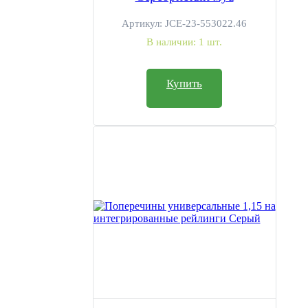
Не перевозить на багажнике не закрепленный груз;
Артикул:
JCE-23-553022.46
Не превышать допустимую нагрузку на крышу автомобиля
В наличии:
1 шт.
установленную производителем автомобиля;
Не использовать изделие не по назначению.
Купить
Характеристики
Производитель:
PT GROUP
Максимальная нагрузка:
70 кг
Габариты:
133 х 10 х 5 см
Объем в упаковке:
0,007 м3
Вес:
3,5 кг
Материал:
Сталь с полимерной порошковой краской
Гарантия:
1 год