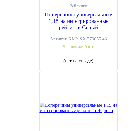
Рейлинги
Инструкции и документы
Поперечины универсальные
1,15 на интегрированные
рейлинги Серый
Паспорт изделия
PDF
Артикул:
KMP-ХХ-770055.46
В наличии:
0 шт.
Сертификат соответствия
PDF
(нет на складе)
Нужна консультация или
установка?
Подберём багажную систему, проверим совместимость и
установим оборудование в Москве.