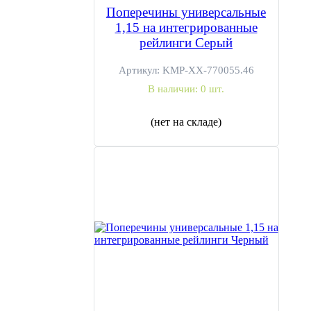
Поперечины универсальные
Объем в упаковке:
0,05 м3
1,15 на интегрированные
Вес:
3 кг
рейлинги Серый
Материал:
Алюминий, Пластик ABS
Артикул:
KMP-ХХ-770055.46
Гарантия:
1 год
В наличии:
0 шт.
(нет на складе)
Инструкции и документы
Сертификат соответствия
PDF
Паспорт изделия
PDF
Приложение к сертификату
PDF