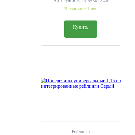
Артикул:
JCE-23-553022.46
В наличии:
1 шт.
Не превышать допустимую нагрузку (ограничение
автопроизводителя до 67 кг.);
Купить
Не обрабатывать кислотными, щелочными растворами и
абразивными средствами;
Требуется установка в специализированном сервисном центр
Характеристики
Производитель:
PT GROUP
Марка авто:
CHEVROLET, LADA
Модель авто:
NIVA, NIVA TRAVEL
Максимальная нагрузка:
67 кг
Габариты:
147 х 31 х 11 cм
Рейлинги