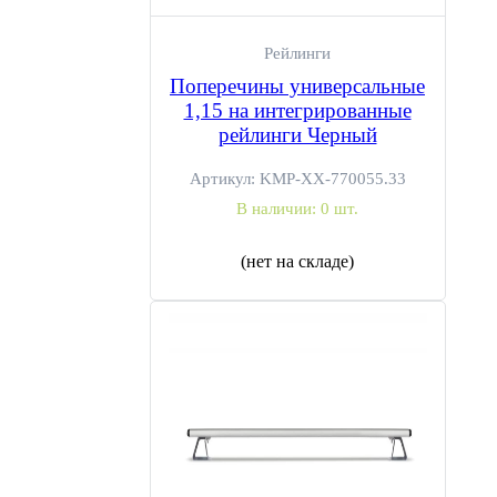
Рейлинги
Нужна консультация или
Поперечины универсальные
1,15 на интегрированные
установка?
рейлинги Черный
Подберём багажную систему, проверим совместимость и
Артикул:
KMP-ХХ-770055.33
установим оборудование в Москве.
В наличии:
0 шт.
(нет на складе)
+7 (495) 106-58-13
10:00–20:00, ежедневно
Москва, ул. Вольная 35, стр.13