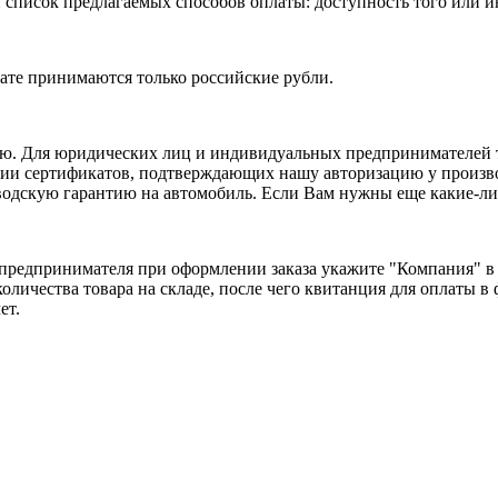
список предлагаемых способов оплаты: доступность того или ин
лате принимаются только российские рубли.
ую. Для юридических лиц и индивидуальных предпринимателей т
опии сертификатов, подтверждающих нашу авторизацию у произв
водскую гарантию на автомобиль. Если Вам нужны еще какие-либ
предпринимателя при оформлении заказа укажите "Компания" в 
оличества товара на складе, после чего квитанция для оплаты 
ет.