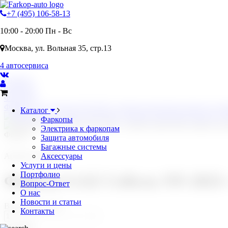
+7 (495) 106-58-13
10:00 - 20:00 Пн - Вс
Москва, ул. Вольная 35, стр.13
4 автосервиса
Главная
Фаркопы
Фаркопы
Фаркоп GAZ Соболь NN 2023- съемное крепление шара под ам
Каталог
Фаркопы
Электрика к фаркопам
Фаркоп
Защита автомобиля
Багажные системы
Артикул: 5802.32
Аксессуары
Услуги и цены
Портфолио
Фаркоп GAZ Соболь NN 2023-
Вопрос-Ответ
О нас
Новости и статьи
В наличии: 1 шт.
Контакты
21 230 ₽