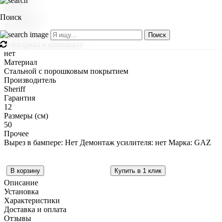
Модель
Поиск
Соболь NN
Тип шара
E
Поиск
Электрика в комплекте
нет
Материал
Стальной с порошковым покрытием
Производитель
Sheriff
Гарантия
12
Размеры (см)
50
Прочее
Вырез в бампере: Нет Демонтаж усилителя: нет Марка: GAZ
Купить в 1 клик
Описание
Установка
Характеристики
Доставка и оплата
Отзывы