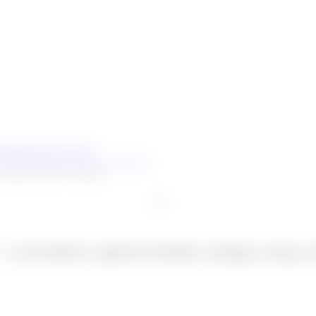
ериканский квадрат
(0)
 съемное крепление шара под 