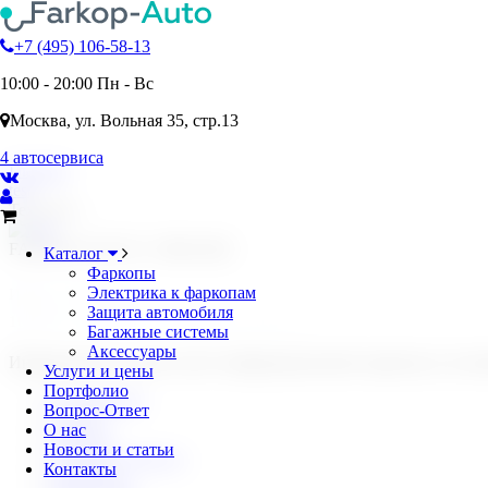
+7 (495) 106-58-13
10:00 - 20:00 Пн - Вс
Москва, ул. Вольная 35, стр.13
4 автосервиса
Главная
test
Text here....
FARKOP-AUTO © 1996-2026
Каталог
Фаркопы
Электрика к фаркопам
ИНН: 7716207062
Защита автомобиля
105187, г. Москва, ул. Вольная, 35 стр. 13
Багажные системы
Аксессуары
Информация на сайте несёт информационный характер и не яв
Услуги и цены
Портфолио
О компании
Вопрос-Ответ
Услуги
О нас
Отзывы
Новости и статьи
Статьи и новости
Контакты
Контакты