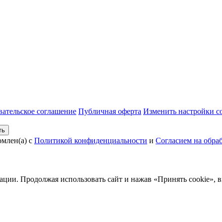
вательское соглашение
Публичная оферта
Изменить настройки co
ть
омлен(а) с
Политикой конфиденциальности
и
Согласием на обра
ации. Продолжая использовать сайт и нажав «Принять cookie», 