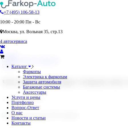
+7 (495) 106-58-13
10:00 - 20:00 Пн - Вс
Москва, ул. Вольная 35, стр.13
4 автосервиса
Главная
Статьи, новости, портфолио
Статьи
Каталог
Фаркопы
Электрика к фаркопам
ЧТО ДЕЛАТЬ ПРИ УТРАТЕ ПТ
Защита автомобиля
Багажные системы
Аксессуары
Услуги и цены
23 февраля 2025
Портфолио
Вопрос-Ответ
О нас
Новости и статьи
Контакты