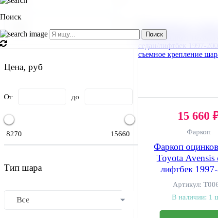
Поиск
Поиск
Цена, руб
От
до
15 660 
Фаркоп
8270
15660
Фаркоп оцинко
Toyota Avensis 
Тип шара
лифтбек 1997
условно-съе
Артикул:
T00
крепление ш
В наличии:
1 
Все