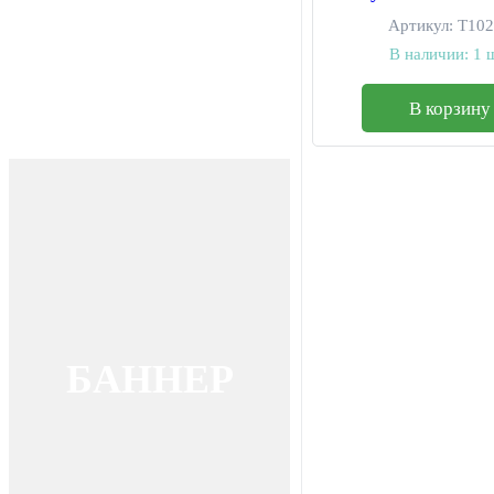
креплением шара
Артикул:
T10
болтах)
В наличии:
1 
В корзину
БАННЕР