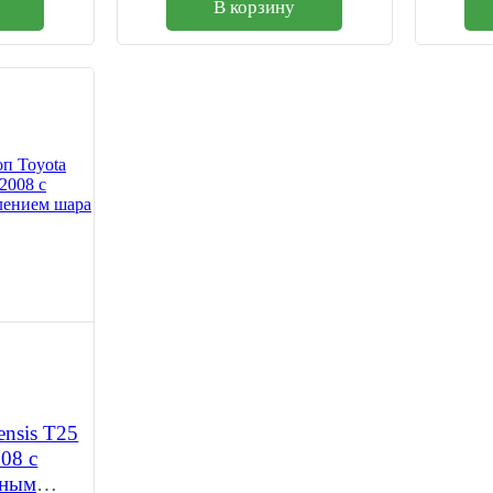
В корзину
ensis Т25
08 с
мным