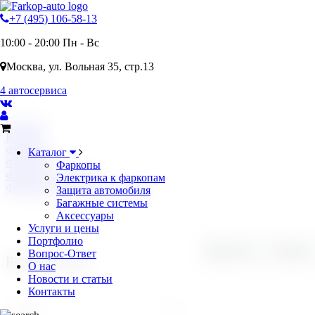
+7 (495) 106-58-13
10:00 - 20:00 Пн - Вс
Москва, ул. Вольная 35, стр.13
4 автосервиса
Главная
Каталог
Фаркопы
Каталог
Фаркопы
Фаркопы
Фаркопы TOYOTA
Электрика к фаркопам
Фаркопы TOYOTA AVENSIS
Защита автомобиля
Багажные системы
Аксессуары
Услуги и цены
Портфолио
Найдено:
5
товаров
Вопрос-Ответ
Выберите авто
О нас
Новости и статьи
Контакты