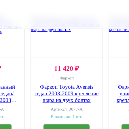
₽
11 420 ₽
Фаркоп
ванный
Фаркоп Toyota Avensis
Фарк
седан/
седан 2003-2009 крепление
уни
-2003
шара на двух болтах
креп
мное
6A
Артикул:
3077-A
ара
шт.
В наличии:
1 шт.