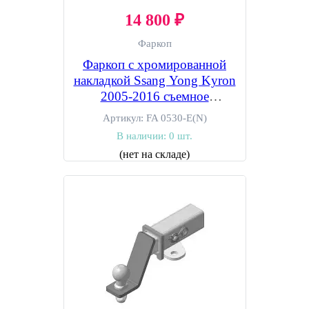
14 800 ₽
Фаркоп
Фаркоп с хромированной
накладкой Ssang Yong Kyron
2005-2016 съемное
крепление шара под
Артикул:
FA 0530-E(N)
американский квадрат
В наличии:
0 шт.
(нет на складе)