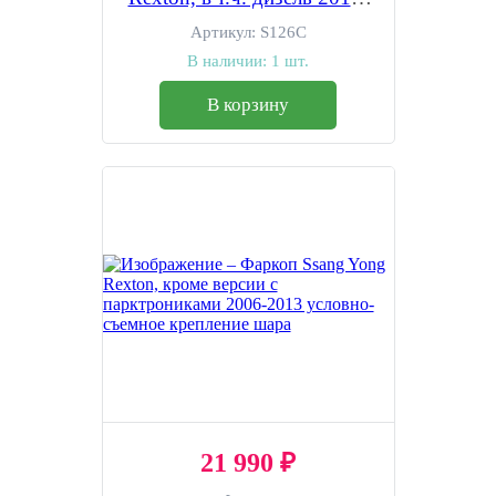
2023 быстросъемное
Артикул:
S126C
крепление шара
В наличии:
1 шт.
В корзину
21 990 ₽