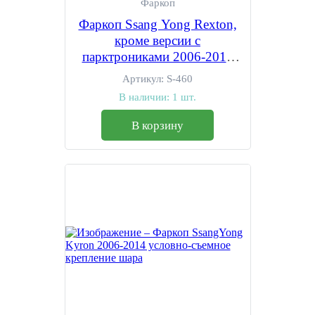
Фаркоп
Фаркоп Ssang Yong Rexton,
кроме версии с
парктрониками 2006-2013
условно-съемное крепление
Артикул:
S-460
шара
В наличии:
1 шт.
В корзину