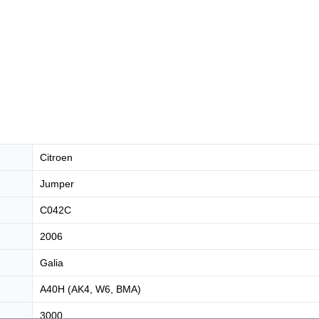
Citroen
Jumper
C042C
2006
Galia
А40H (AK4, W6, BMA)
3000