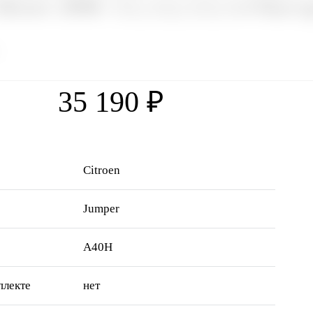
Boxer 2006- L1, L2, L3, L4 бы
35 190 ₽
Citroen
Jumper
А40H
плекте
нет