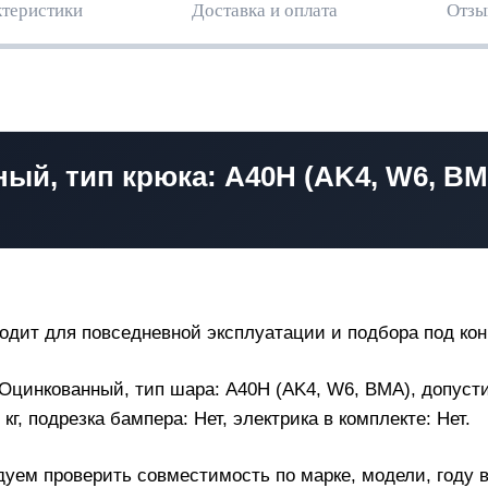
теристики
Доставка и оплата
Отзы
ый, тип крюка: А40H (AK4, W6, BM
ходит для повседневной эксплуатации и подбора под ко
 Оцинкованный, тип шара: А40H (AK4, W6, BMA), допустим
 кг, подрезка бампера: Нет, электрика в комплекте: Нет.
дуем проверить совместимость по марке, модели, году в