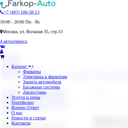
+7 (495) 106-58-13
10:00 - 20:00 Пн - Вс
Москва, ул. Вольная 35, стр.13
4 автосервиса
Главная
Фаркопы
Фаркопы
Каталог
Фаркопы CITROEN
Фаркопы
Фаркоп оцинкованный Citroen Jumper 2006-, FIAT Ducato 2006-,
Электрика к фаркопам
Защита автомобиля
Багажные системы
Фаркоп
Аксессуары
Услуги и цены
Портфолио
Артикул: C04
Вопрос-Ответ
О нас
Фаркоп 
Новости и статьи
Контакты