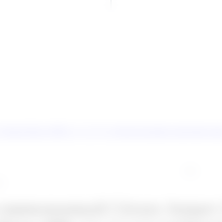
 Peugeot Boxer 2006- L1, L2, L3, L4 быстросъемное крепление ша
(0)
2C
оцинкованный Citroen Jumper 2