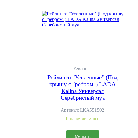
Рейлинги
Рейлинги "Усиленные" (Под
крышу с "ребром") LADA
Kalina Универсал
Серебристый муа
Артикул:
LKA551502
В наличии:
2 шт.
Купить