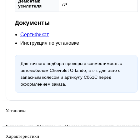
Демонтаж
да
усилителя
Документы
Сертификат
Инструкция по установке
Для точного подбора проверьте совместимость с
автомобилем Chevrolet Orlando, в т.ч. для авто с
запасным колесом и артикулу C061C перед
оформлением заказа.
Установка
Клиенты из Москвы и Подмосковья имеют возможно
заказать фаркопы с установкой в сервисных цент
Характеристики