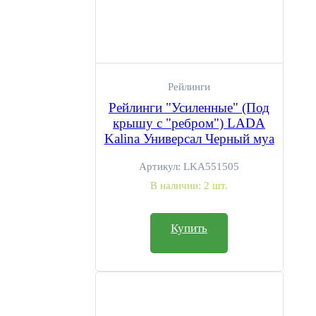
Рейлинги
Рейлинги "Усиленные" (Под
крышу с "ребром") LADA
Kalina Универсал Черный муа
Артикул:
LKA551505
В наличии:
2 шт.
Купить