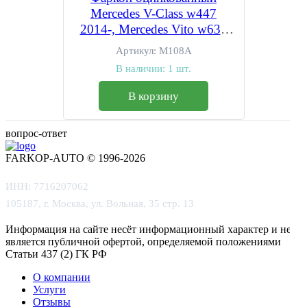
Mercedes V-Class w447
2014-, Mercedes Vito w639
2003-2014, w447 2014-,
Артикул:
M108A
Mercedes Viano w639 2003-
В наличии:
1 шт.
2014 условно-съемное
крепление шара
В корзину
вопрос-ответ
FARKOP-AUTO © 1996-2026
ИНН: 7716207062
105187, г. Москва, ул. Вольная, 35 стр. 13
Информация на сайте несёт информационный характер и не
является публичной офертой, определяемой положениями
Статьи 437 (2) ГК РФ
О компании
Услуги
Отзывы